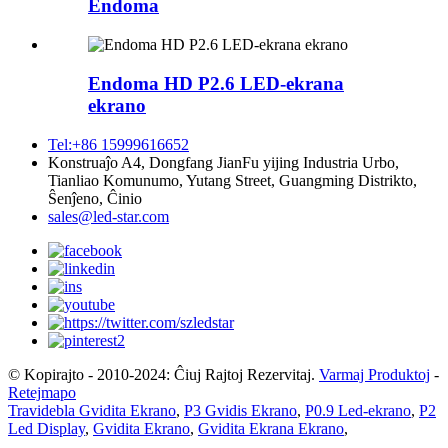
Endoma
Endoma HD P2.6 LED-ekrana
ekrano
Tel:+86 15999616652
Konstruaĵo A4, Dongfang JianFu yijing Industria Urbo,
Tianliao Komunumo, Yutang Street, Guangming Distrikto,
Ŝenĵeno, Ĉinio
sales@led-star.com
© Kopirajto - 2010-2024: Ĉiuj Rajtoj Rezervitaj.
Varmaj Produktoj
-
Retejmapo
Travidebla Gvidita Ekrano
,
P3 Gvidis Ekrano
,
P0.9 Led-ekrano
,
P2
Led Display
,
Gvidita Ekrano
,
Gvidita Ekrana Ekrano
,