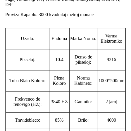
D/P
Proviza Kapablo: 3000 kvadrataj metroj monate
Varma
Uzado:
Endoma
Marka Nomo:
Elektroniko
Denso de
Pikseloj:
10.4
9216
pikseloj:
Plena
Norma
Tuba Blato Koloro:
1000*500mm
Koloro
Kabineto:
Frekvenco de
3840 HZ
Garantio:
2 jaroj
renovigo (HZ):
Travidebleco:
85%
Brilo:
4000