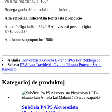
Pli larĝa rigardangulo: 160°
Bonega grado de reproduktado de koloroj
Alta refreŝiga indico/Alta kontrasta proporcio
Alta refreŝiga indico: 3840 Hz
(povas esti personecigita
al>10,000Hz)
Alta kontrastoproporcio: 1500:1
Antaŭa:
Akvorezista Gvidita Ekrano IP65 Por Reklamado
Sekva:
P7.8 Luo Travidebla Gvidita Ekrano Potenco Ŝpara
Kabineto
Kategorioj de produktoj
Subĉiela P4 P5 Akvorezista