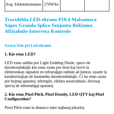
Avg. Elektrokonsumo:
270W/kv
Travidebla LED-ekrano P10.4 Malsameca
Super Granda Splice Senjunta Reklamu
Afiŝtabulo-Interreta Kontrolo
Grava Scio pri Led-ekrano
1. Kio estas LED?
LED estas sablita por Light Emitting Diode, speco de
duonkonduktaĵo kiu estas uzata por doni kaj ricevi la
elektronikan signalon en infraruĝajn radiojn aŭ lumon, uzante la
karakterizaĵojn de kunmetita duonkonduktaĵo. Ĉi tio estas uzata
por hejmaj aparatoj, teleregilo, elektra anonctabulo, diversaj
specoj de aŭtomatigaj aparatoj.
2. Kio estas Pixel Pitch, Pixel Density, LED QTY kaj Pixel
Configuration?
Pixel Pitch estas la distanco inter najbaraj pikseloj.