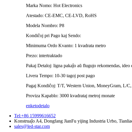
Marka Nomo: Hot Electronics
Atestado: CE-EMC, CE-LVD, RoHS
Modela Nombro: P8
Kondiĉoj pri Pago kaj Sendo:
Minimuma Ordo Kvanto: 1 kvadrata metro
Prezo: intertraktado
Pakaj Detaloj: ligna pakaĵo aŭ flugujo rekomendas, ideo d
Livera Tempo: 10-30 tagoj post pago
Pagaj Kondiĉoj: T/T, Western Union, MoneyGram, L/C,
Proviza Kapablo: 3000 kvadrataj metroj monate
enketo
detalo
Tel:+86 15999616652
Konstruaĵo A4, Dongfang JianFu yijing Industria Urbo, Tianl
sales@led-star.com