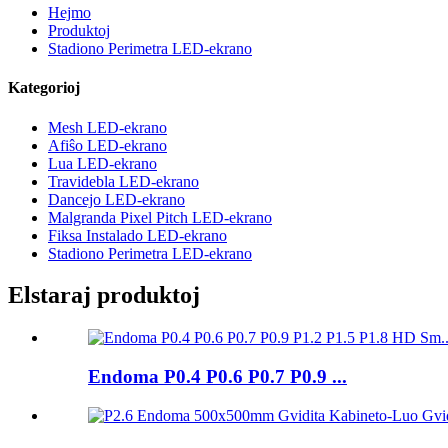
Hejmo
Produktoj
Stadiono Perimetra LED-ekrano
Kategorioj
Mesh LED-ekrano
Afiŝo LED-ekrano
Lua LED-ekrano
Travidebla LED-ekrano
Dancejo LED-ekrano
Malgranda Pixel Pitch LED-ekrano
Fiksa Instalado LED-ekrano
Stadiono Perimetra LED-ekrano
Elstaraj produktoj
Endoma P0.4 P0.6 P0.7 P0.9 ...