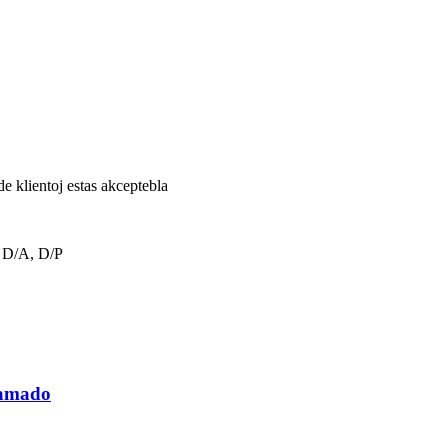
e klientoj estas akceptebla
 D/A, D/P
lamado