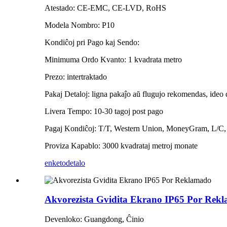
Atestado: CE-EMC, CE-LVD, RoHS
Modela Nombro: P10
Kondiĉoj pri Pago kaj Sendo:
Minimuma Ordo Kvanto: 1 kvadrata metro
Prezo: intertraktado
Pakaj Detaloj: ligna pakaĵo aŭ flugujo rekomendas, ideo d
Livera Tempo: 10-30 tagoj post pago
Pagaj Kondiĉoj: T/T, Western Union, MoneyGram, L/C,
Proviza Kapablo: 3000 kvadrataj metroj monate
enketo
detalo
Akvorezista Gvidita Ekrano IP65 Por Rek
Devenloko: Guangdong, Ĉinio