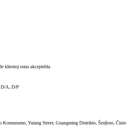
e klientoj estas akceptebla
 D/A, D/P
iao Komunumo, Yutang Street, Guangming Distrikto, Ŝenĵeno, Ĉinio