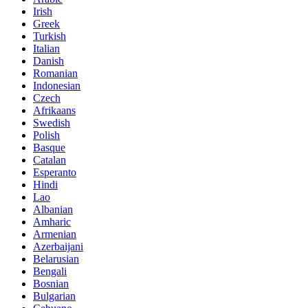
Irish
Greek
Turkish
Italian
Danish
Romanian
Indonesian
Czech
Afrikaans
Swedish
Polish
Basque
Catalan
Esperanto
Hindi
Lao
Albanian
Amharic
Armenian
Azerbaijani
Belarusian
Bengali
Bosnian
Bulgarian