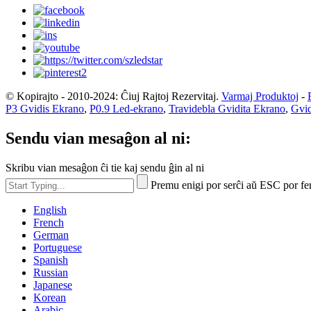
© Kopirajto - 2010-2024: Ĉiuj Rajtoj Rezervitaj.
Varmaj Produktoj
-
P3 Gvidis Ekrano
,
P0.9 Led-ekrano
,
Travidebla Gvidita Ekrano
,
Gvid
Sendu vian mesaĝon al ni:
Skribu vian mesaĝon ĉi tie kaj sendu ĝin al ni
Premu enigi por serĉi aŭ ESC por fe
English
French
German
Portuguese
Spanish
Russian
Japanese
Korean
Arabic