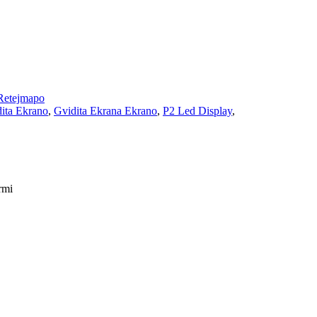
Retejmapo
ita Ekrano
,
Gvidita Ekrana Ekrano
,
P2 Led Display
,
rmi