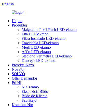
English
Hejmo
Produktoj
Malgranda Pixel Pitch LED-ekrano
Lua LED-ekrano
Fiksa Instalado LED-ekrano
Travidebla LED-ekrano
Mesh LED-ekrano
Afiŝo LED-ekrano
Stadiono Perimetra LED-ekrano
Dancejo LED-ekrano
Projekta Kazo
Novaĵoj
SOLVO
Oftaj Demandoj
Pri Ni
Nia Teamo
Ekspozicia Bildo
Bildo de Kliento
Fabrikejo
Kontaktu Nin