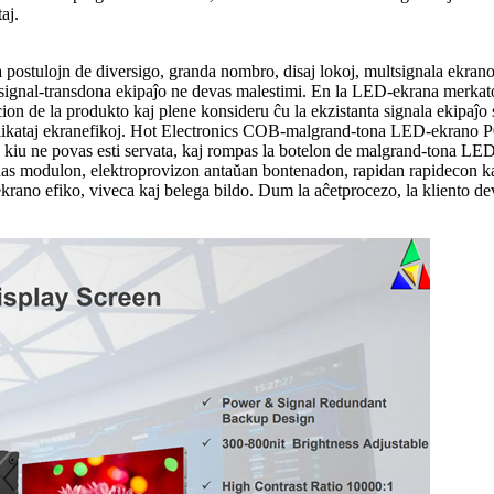
aj.
postulojn de diversigo, granda nombro, disaj lokoj, multsignala ekrano 
 signal-transdona ekipaĵo ne devas malestimi. En la LED-ekrana merkat
ucion de la produkto kaj plene konsideru ĉu la ekzistanta signala ekipa
j delikataj ekranefikoj. Hot Electronics COB-malgrand-tona LED-ekrano 
kiu ne povas esti servata, kaj rompas la botelon de malgrand-tona L
tenas modulon, elektroprovizon antaŭan bontenadon, rapidan rapidecon ka
krano efiko, viveca kaj belega bildo. Dum la aĉetprocezo, la kliento dev