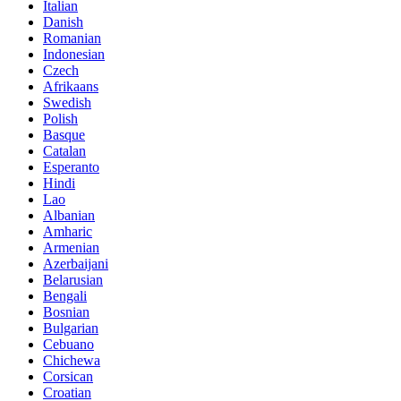
Italian
Danish
Romanian
Indonesian
Czech
Afrikaans
Swedish
Polish
Basque
Catalan
Esperanto
Hindi
Lao
Albanian
Amharic
Armenian
Azerbaijani
Belarusian
Bengali
Bosnian
Bulgarian
Cebuano
Chichewa
Corsican
Croatian