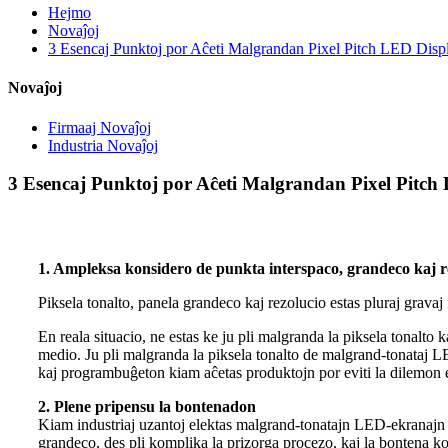
Hejmo
Novaĵoj
3 Esencaj Punktoj por Aĉeti Malgrandan Pixel Pitch LED Disp
Novaĵoj
Firmaaj Novaĵoj
Industria Novaĵoj
3 Esencaj Punktoj por Aĉeti Malgrandan Pixel Pitch
1. Ampleksa konsidero de punkta interspaco, grandeco kaj r
Piksela tonalto, panela grandeco kaj rezolucio estas pluraj grav
En reala situacio, ne estas ke ju pli malgranda la piksela tonalto 
medio. Ju pli malgranda la piksela tonalto de malgrand-tonataj LE
kaj programbuĝeton kiam aĉetas produktojn por eviti la dilemon e
2. Plene pripensu la bontenadon
Kiam industriaj uzantoj elektas malgrand-tonatajn LED-ekranajn pr
grandeco, des pli komplika la prizorga procezo, kaj la bontena kos