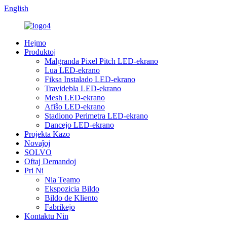
English
Hejmo
Produktoj
Malgranda Pixel Pitch LED-ekrano
Lua LED-ekrano
Fiksa Instalado LED-ekrano
Travidebla LED-ekrano
Mesh LED-ekrano
Afiŝo LED-ekrano
Stadiono Perimetra LED-ekrano
Dancejo LED-ekrano
Projekta Kazo
Novaĵoj
SOLVO
Oftaj Demandoj
Pri Ni
Nia Teamo
Ekspozicia Bildo
Bildo de Kliento
Fabrikejo
Kontaktu Nin