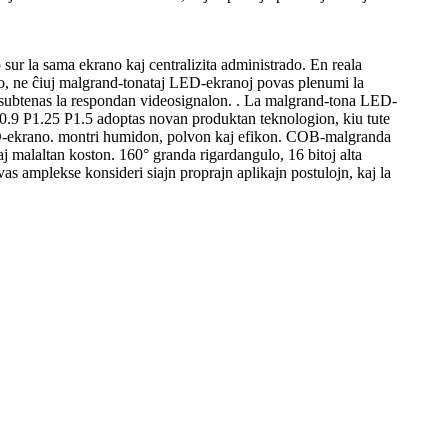
sur la sama ekrano kaj centralizita administrado. En reala
o, ne ĉiuj malgrand-tonataj LED-ekranoj povas plenumi la
ĵo subtenas la respondan videosignalon. . La malgrand-tona LED-
P0.9 P1.25 P1.5 adoptas novan produktan teknologion, kiu tute
ED-ekrano. montri humidon, polvon kaj efikon. COB-malgranda
j malaltan koston. 160° granda rigardangulo, 16 bitoj alta
as amplekse konsideri siajn proprajn aplikajn postulojn, kaj la