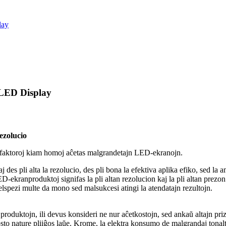
lay
 LED Display
ezolucio
aj faktoroj kiam homoj aĉetas malgrandetajn LED-ekranojn.
kaj des pli alta la rezolucio, des pli bona la efektiva aplika efiko, sed l
D-ekranproduktoj signifas la pli altan rezolucion kaj la pli altan prez
lspezi multe da mono sed malsukcesi atingi la atendatajn rezultojn.
oduktojn, ili devus konsideri ne nur aĉetkostojn, sed ankaŭ altajn prizo
to nature pliiĝos laŭe. Krome, la elektra konsumo de malgrandaj tonaltoj