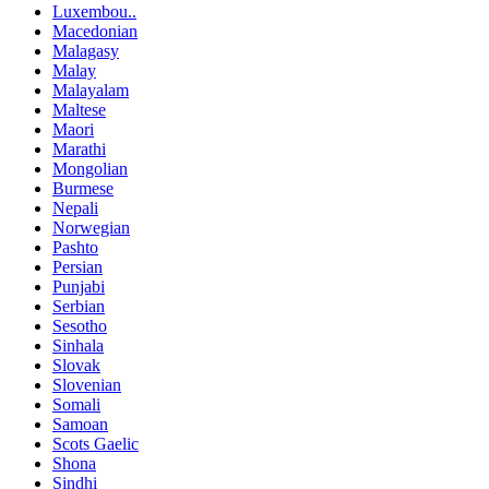
Luxembou..
Macedonian
Malagasy
Malay
Malayalam
Maltese
Maori
Marathi
Mongolian
Burmese
Nepali
Norwegian
Pashto
Persian
Punjabi
Serbian
Sesotho
Sinhala
Slovak
Slovenian
Somali
Samoan
Scots Gaelic
Shona
Sindhi