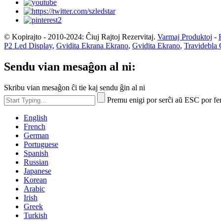
© Kopirajto - 2010-2024: Ĉiuj Rajtoj Rezervitaj.
Varmaj Produktoj
-
P2 Led Display
,
Gvidita Ekrana Ekrano
,
Gvidita Ekrano
,
Travidebla 
Sendu vian mesaĝon al ni:
Skribu vian mesaĝon ĉi tie kaj sendu ĝin al ni
Premu enigi por serĉi aŭ ESC por fe
English
French
German
Portuguese
Spanish
Russian
Japanese
Korean
Arabic
Irish
Greek
Turkish