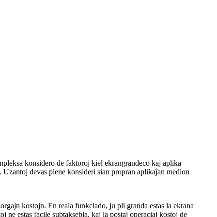
a ampleksa konsidero de faktoroj kiel ekrangrandeco kaj aplika
on. Uzantoj devas plene konsideri sian propran aplikaĵan medion
rgajn kostojn. En reala funkciado, ju pli granda estas la ekrana
 ne estas facile subtaksebla, kaj la postaj operaciaj kostoj de