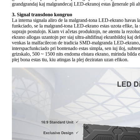
grandgrandaj kaj malgrandecaj LED-ekranoj estas ĝenerale pli alt
3. Signal transdono kongruo
La interna signala aliro de la malgrand-tona LED-ekrano havas la 
funkciado, se la malgrand-tona LED-ekrano estas uzota efike, la
suprajn postulojn. Kiam vi aĉetas produktojn, ne atentu la rezol
ekrano allogas uzantojn per siaj ultra-altdifinaj ekranbildoj ka
venkas la malfacilecon de tradicia SMD-malgranda LED-ekrano, 
interspacfunkciado pri bontenado estas simpla, sen iuj iloj, sub
grizskalo, 500 ~ 1500 nits endoma elstara ekrano, mirinda bilda e
plej bona estas tiu, kiu atingas la plej deziratan uzan efikon.