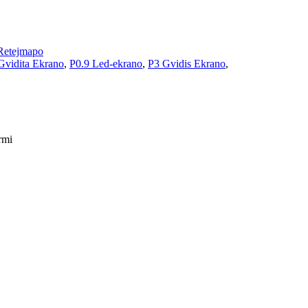
Retejmapo
Gvidita Ekrano
,
P0.9 Led-ekrano
,
P3 Gvidis Ekrano
,
rmi