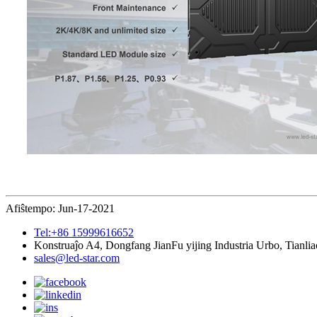
Afiŝtempo: Jun-17-2021
Tel:+86 15999616652
Konstruaĵo A4, Dongfang JianFu yijing Industria Urbo, Tianl
sales@led-star.com