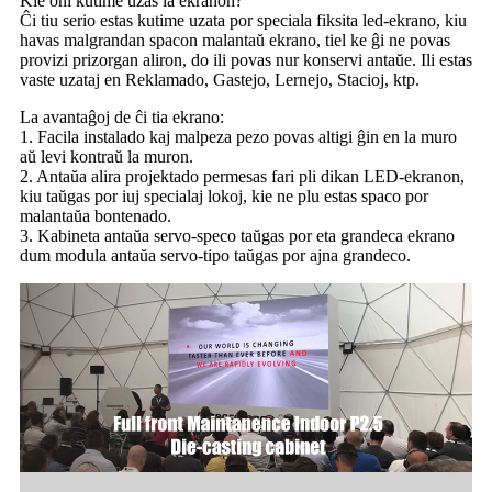
Kie oni kutime uzas la ekranon?
Ĉi tiu serio estas kutime uzata por speciala fiksita led-ekrano, kiu
havas malgrandan spacon malantaŭ ekrano, tiel ke ĝi ne povas
provizi prizorgan aliron, do ili povas nur konservi antaŭe. Ili estas
vaste uzataj en Reklamado, Gastejo, Lernejo, Stacioj, ktp.
La avantaĝoj de ĉi tia ekrano:
1. Facila instalado kaj malpeza pezo povas altigi ĝin en la muro
aŭ levi kontraŭ la muron.
2. Antaŭa alira projektado permesas fari pli dikan LED-ekranon,
kiu taŭgas por iuj specialaj lokoj, kie ne plu estas spaco por
malantaŭa bontenado.
3. Kabineta antaŭa servo-speco taŭgas por eta grandeca ekrano
dum modula antaŭa servo-tipo taŭgas por ajna grandeco.