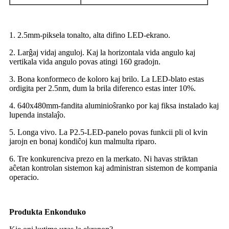
1. 2.5mm-piksela tonalto, alta difino LED-ekrano.
2. Larĝaj vidaj anguloj. Kaj la horizontala vida angulo kaj
vertikala vida angulo povas atingi 160 gradojn.
3. Bona konformeco de koloro kaj brilo. La LED-blato estas
ordigita per 2.5nm, dum la brila diferenco estas inter 10%.
4. 640x480mm-fandita aluminioŝranko por kaj fiksa instalado kaj
lupenda instalaĵo.
5. Longa vivo. La P2.5-LED-panelo povas funkcii pli ol kvin
jarojn en bonaj kondiĉoj kun malmulta riparo.
6. Tre konkurenciva prezo en la merkato. Ni havas striktan
aĉetan kontrolan sistemon kaj administran sistemon de kompania
operacio.
Produkta Enkonduko