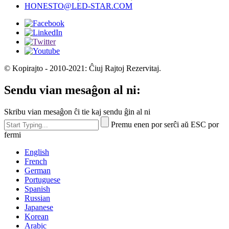
HONESTO@LED-STAR.COM
© Kopirajto - 2010-2021: Ĉiuj Rajtoj Rezervitaj.
Sendu vian mesaĝon al ni:
Skribu vian mesaĝon ĉi tie kaj sendu ĝin al ni
Premu enen por serĉi aŭ ESC por
fermi
English
French
German
Portuguese
Spanish
Russian
Japanese
Korean
Arabic