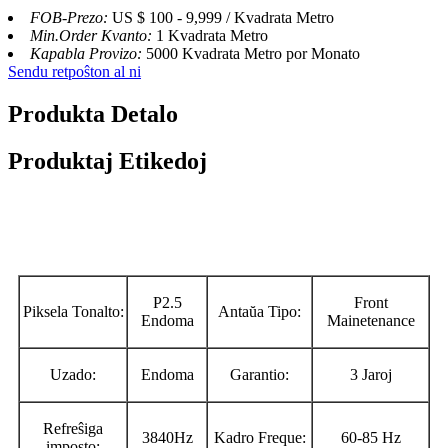
FOB-Prezo:
US $ 100 - 9,999 / Kvadrata Metro
Min.Order Kvanto:
1 Kvadrata Metro
Kapabla Provizo:
5000 Kvadrata Metro por Monato
Sendu retpoŝton al ni
Produkta Detalo
Produktaj Etikedoj
P2.5
Front
Piksela Tonalto:
Antaŭa Tipo:
Endoma
Mainetenance
Uzado:
Endoma
Garantio:
3 Jaroj
Refreŝiga
3840Hz
Kadro Freque:
60-85 Hz
imposto: