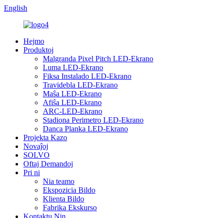
English
Hejmo
Produktoj
Malgranda Pixel Pitch LED-Ekrano
Luma LED-Ekrano
Fiksa Instalado LED-Ekrano
Travidebla LED-Ekrano
Maŝa LED-Ekrano
Afiŝa LED-Ekrano
ARC-LED-Ekrano
Stadiona Perimetro LED-Ekrano
Danca Planka LED-Ekrano
Projekta Kazo
Novaĵoj
SOLVO
Oftaj Demandoj
Pri ni
Nia teamo
Ekspozicia Bildo
Klienta Bildo
Fabrika Ekskurso
Kontaktu Nin